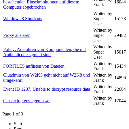
bestehenden Einschränkungen auf diesem
16044
Frank
Computer abgebrochen
Written by
Windows 8 Shortcuts
Super
15178
User
Written by
Proxy auslesen
Super
29482
User
Written by
Policy: Ausführen von Komponenten, die mit
Super
15017
Authenticode signiert sind
User
Written by
FORFILES auflisten von Dateien
15434
Frank
Cluadmin von W2K3 geht nicht auf W2K8 und
Written by
14896
umgekehrt
Frank
Written by
Event ID 1207, Unable to decrypt resource data
22664
Frank
Written by
Cluster.log erzeugen usw.
17044
Frank
Page 1 of 3
Start
Prev