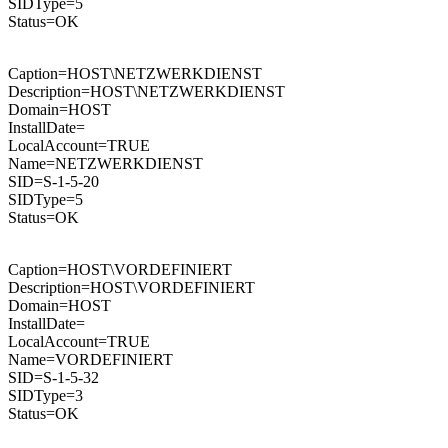
SIDType=5
Status=OK
Caption=HOST\NETZWERKDIENST
Description=HOST\NETZWERKDIENST
Domain=HOST
InstallDate=
LocalAccount=TRUE
Name=NETZWERKDIENST
SID=S-1-5-20
SIDType=5
Status=OK
Caption=HOST\VORDEFINIERT
Description=HOST\VORDEFINIERT
Domain=HOST
InstallDate=
LocalAccount=TRUE
Name=VORDEFINIERT
SID=S-1-5-32
SIDType=3
Status=OK