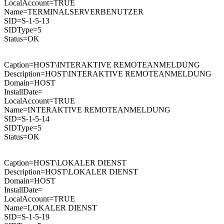
LocalAccount=TRUE
Name=TERMINALSERVERBENUTZER
SID=S-1-5-13
SIDType=5
Status=OK
Caption=HOST\INTERAKTIVE REMOTEANMELDUNG
Description=HOST\INTERAKTIVE REMOTEANMELDUNG
Domain=HOST
InstallDate=
LocalAccount=TRUE
Name=INTERAKTIVE REMOTEANMELDUNG
SID=S-1-5-14
SIDType=5
Status=OK
Caption=HOST\LOKALER DIENST
Description=HOST\LOKALER DIENST
Domain=HOST
InstallDate=
LocalAccount=TRUE
Name=LOKALER DIENST
SID=S-1-5-19