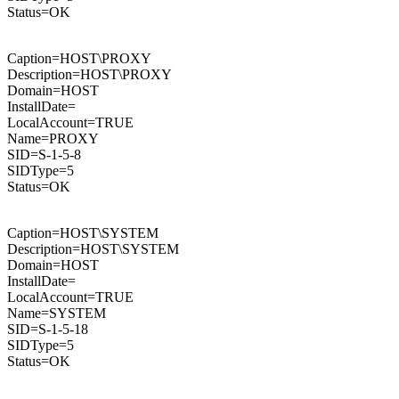
Status=OK
Caption=HOST\PROXY
Description=HOST\PROXY
Domain=HOST
InstallDate=
LocalAccount=TRUE
Name=PROXY
SID=S-1-5-8
SIDType=5
Status=OK
Caption=HOST\SYSTEM
Description=HOST\SYSTEM
Domain=HOST
InstallDate=
LocalAccount=TRUE
Name=SYSTEM
SID=S-1-5-18
SIDType=5
Status=OK