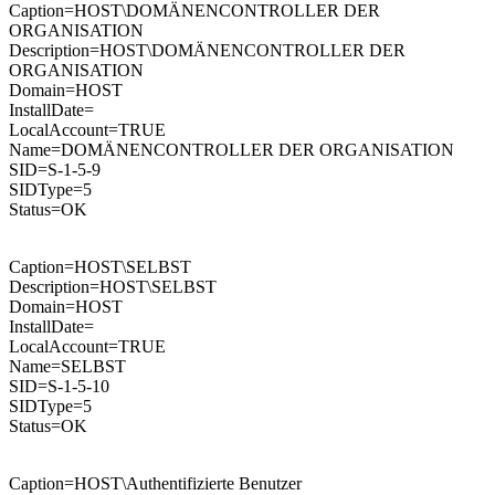
Caption=HOST\DOMÄNENCONTROLLER DER
ORGANISATION
Description=HOST\DOMÄNENCONTROLLER DER
ORGANISATION
Domain=HOST
InstallDate=
LocalAccount=TRUE
Name=DOMÄNENCONTROLLER DER ORGANISATION
SID=S-1-5-9
SIDType=5
Status=OK
Caption=HOST\SELBST
Description=HOST\SELBST
Domain=HOST
InstallDate=
LocalAccount=TRUE
Name=SELBST
SID=S-1-5-10
SIDType=5
Status=OK
Caption=HOST\Authentifizierte Benutzer