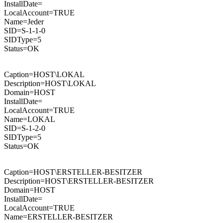
InstallDate=
LocalAccount=TRUE
Name=Jeder
SID=S-1-1-0
SIDType=5
Status=OK
Caption=HOST\LOKAL
Description=HOST\LOKAL
Domain=HOST
InstallDate=
LocalAccount=TRUE
Name=LOKAL
SID=S-1-2-0
SIDType=5
Status=OK
Caption=HOST\ERSTELLER-BESITZER
Description=HOST\ERSTELLER-BESITZER
Domain=HOST
InstallDate=
LocalAccount=TRUE
Name=ERSTELLER-BESITZER