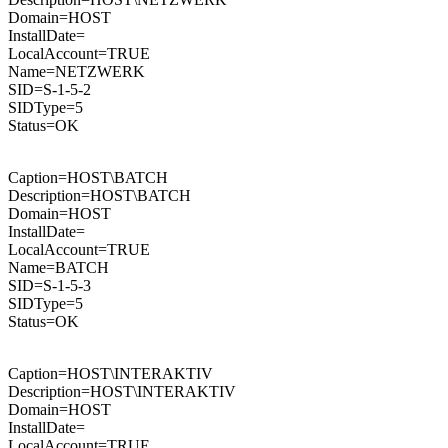
Domain=HOST
InstallDate=
LocalAccount=TRUE
Name=NETZWERK
SID=S-1-5-2
SIDType=5
Status=OK
Caption=HOST\BATCH
Description=HOST\BATCH
Domain=HOST
InstallDate=
LocalAccount=TRUE
Name=BATCH
SID=S-1-5-3
SIDType=5
Status=OK
Caption=HOST\INTERAKTIV
Description=HOST\INTERAKTIV
Domain=HOST
InstallDate=
LocalAccount=TRUE