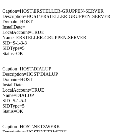
Caption=HOST\ERSTELLER-GRUPPEN-SERVER
Description=HOST\ERSTELLER-GRUPPEN-SERVER
Domain=HOST
InstallDate=
LocalAccount=TRUE
Name=ERSTELLER-GRUPPEN-SERVER
SID=S-1-3-3
SIDType=5
Status=OK
Caption=HOST\DIALUP
Description=HOST\DIALUP
Domain=HOST
InstallDate=
LocalAccount=TRUE
Name=DIALUP
SID=S-1-5-1
SIDType=5
Status=OK
Caption=HOST\NETZWERK
Description=HOST\NETZWERK