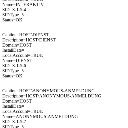
Name=INTERAKTIV
SID=S-1-5-4
SIDType=5
Status=OK
Caption=HOST\DIENST
Description=HOST\DIENST
Domain=HOST
InstallDate=
LocalAccount=TRUE
Name=DIENST
SID=S-1-5-6
SIDType=5
Status=OK
Caption=HOST\ANONYMOUS-ANMELDUNG
Description=HOST\ANONYMOUS-ANMELDUNG
Domain=HOST
InstallDate=
LocalAccount=TRUE
Name=ANONYMOUS-ANMELDUNG
SID=S-1-5-7
SIDType=5